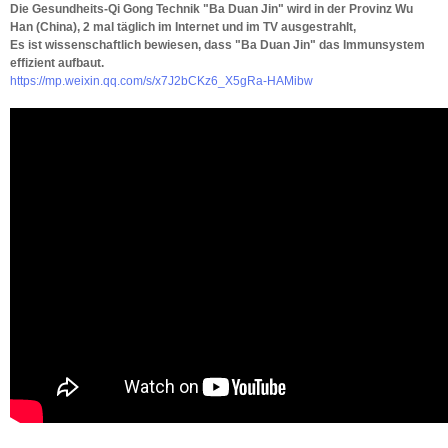
Die Gesundheits-Qi Gong Technik "Ba Duan Jin" wird in der Provinz Wu
Han (China), 2 mal täglich im Internet und im TV ausgestrahlt,
Es ist wissenschaftlich bewiesen, dass "Ba Duan Jin" das Immunsystem
effizient aufbaut.
https://mp.weixin.qq.com/s/x7J2bCKz6_X5gRa-HAMibw