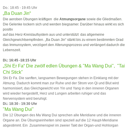
Do.: 18:45 - 19:45 Uhr
„Ba Duan Jin“
Die aeroben Übungen kräftigen die
Atmungsorgane
sowie die Gliedmaßen.
Die Gelenke lockern sich und werden biegsamer. Darüber hinaus wirkt es sich
positiv
auf das Herz-Kreislaufsystem aus und unterstützt das allgemeine
Gleichgewichtsempfinden. „Ba Duan Jin“ stärkt bis zu einem bestimmten Grad
das Immunsystem, verzögert den Alterungsprozess und verlängert dadurch die
Lebenszeit.
Di.:
16:45 -18:15 Uhr
„Shi Er Fa“ Die zwölf edlen Übungen & "Ma Wang Dui", "Tai
Chi Stick"
Shi Er Fa. Die sanften, langsamen Bewegungen stehen in Einklang mit der
Atmung. Dadurch kommt man zur Ruhe und der Strom von Qi und Blut wird
harmonisiert, das Gleichgewicht von Yin und Yang in den inneren Organen
wird wieder hergestellt, Herz und Lungen arbeiten ruhiger und das
Nervensystem wird beruhigt.
Di.:
18:30 - 19:30 Uhr
"Ma Wang Dui"
Die 12 Übungen des Ma Wang Dui sprechen alle Meridiane und die inneren
Organe an. Die Übungseinheiten sind speziell auf die 12 Haupt-Meridiane
abgestimmt. Ein Zusammenspiel im zweier Takt der Organ-und Hohlorgan