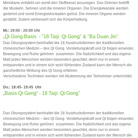
Meridiane entsteht um somit den Stoffwesel anzuregen. Das Dehnen betrifft
die Muskeln, Sehnen und die inneren Organen. Die Energiekanäle werden
gedehnt und somit Energieblockaden gelöst. Die inneren Organe werden
gestärkt. Zudem verbessert sich die Körperhaltung.
Mi.:
19:00 - 20:00 Uhr
​„Qi Gong Basis - "18 Taiji Qi Gong" & "Ba Duan Jin"
Das Übungssystem beinhaltet die 18 Ausdrucksformen der traditionellen
chinesischen Medizin – des Qi Gong. Vorstellungskraft und Qi folgen einander,
Bewegung und Ruhe gehören zusammen. Die Natürlichkeit und das eigene
Maß jedes Menschen werden besonders geachtet, denn nur in einem
entspannten und in einem sich wohl fühlenden Zustand kann der Mensch die
ganzheitliche Wirkung des Qi Gong erfahren.
Verschiedene Techniken werden mit Abstimmung der Teilnehmer unterrichtet.
Do.:
18:45- 19:45 Uhr
„Basis Qi Gong“ - 18 Taiji Qi Gong"
Das Übungssystem beinhaltet die 18 Ausdrucksformen der traditionellen
chinesischen Medizin – des Qi Gong. Vorstellungskraft und Qi folgen einander,
Bewegung und Ruhe gehören zusammen. Die Natürlichkeit und das eigene
Maß jedes Menschen werden besonders geachtet, denn nur in einem
entspannten und in einem sich wohl fühlenden Zustand kann der Mensch die