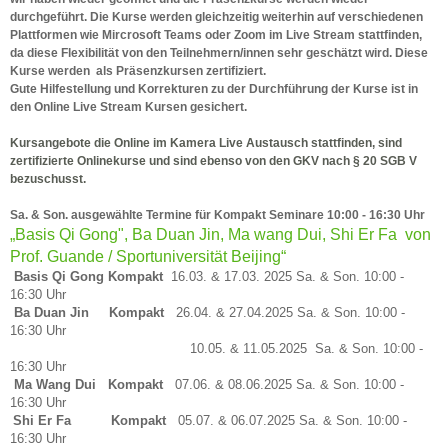
durchgeführt. Die Kurse werden gleichzeitig weiterhin auf verschiedenen
Plattformen wie Mircrosoft Teams oder Zoom im Live Stream stattfinden,
da diese Flexibilität von den Teilnehmern/innen sehr geschätzt wird. Diese
Kurse werden als Präsenzkursen zertifiziert.
Gute Hilfestellung und Korrekturen zu der Durchführung der Kurse ist in
den Online Live Stream Kursen gesichert.
Kursangebote die Online im Kamera Live Austausch stattfinden, sind
zertifizierte Onlinekurse und sind ebenso von den GKV nach § 20 SGB V
bezuschusst.
Sa. & Son. ausgewählte Termine für Kompakt Seminare
10:00 - 16:30 Uhr
​„Basis Qi Gong", Ba Duan Jin, Ma wang Dui, Shi Er Fa von
Prof. Guande / Sportuniversität Beijing“
Basis Qi Gong Kompakt
16.03. & 17.03. 2025 Sa. & Son. 10:00 -
16:30 Uhr
Ba Duan Jin Kompakt
26.04. & 27.04.2025 Sa. & Son. 10:00 -
16:30 Uhr
10.05. & 11.05.2025
Sa. & Son. 10:00 -
16:30 Uhr
Ma Wang Dui Kompakt
07.06. & 08.06.2025 Sa. & Son. 10:00 -
16:30 Uhr
Shi Er Fa Kompakt
05.07. & 06.07.2025 Sa. & Son. 10:00 -
16:30 Uhr