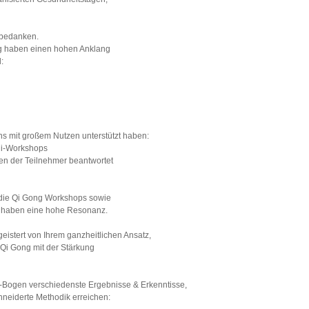
n bedanken.
g haben einen hohen Anklang
:
ns mit großem Nutzen unterstützt haben:
ni-Workshops
en der Teilnehmer beantwortet
die Qi Gong Workshops sowie
n haben eine hohe Resonanz.
eistert von Ihrem ganzheitlichen Ansatz,
Qi Gong mit der Stärkung
k-Bogen verschiedenste Ergebnisse & Erkenntisse,
chneiderte Methodik erreichen: