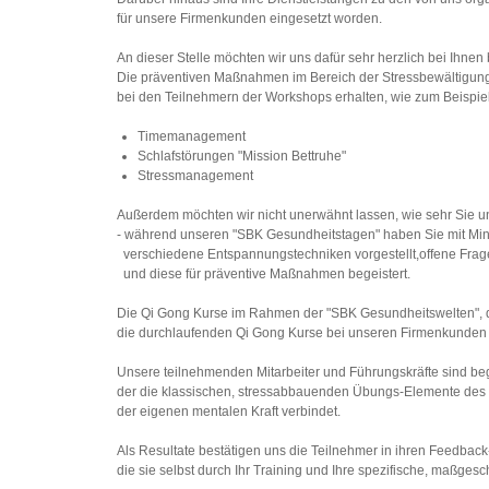
für unsere Firmenkunden eingesetzt worden.
An dieser Stelle möchten wir uns dafür sehr herzlich bei Ihne
Die präventiven Maßnahmen im Bereich der Stressbewältigun
bei den Teilnehmern der Workshops erhalten, wie zum Beispiel
Timemanagement
Schlafstörungen "Mission Bettruhe"
Stressmanagement
Außerdem möchten wir nicht unerwähnt lassen, wie sehr Sie u
- während unseren "SBK Gesundheitstagen" haben Sie mit Mi
verschiedene Entspannungstechniken vorgestellt,offene Frag
und diese für präventive Maßnahmen begeistert.
Die Qi Gong Kurse im Rahmen der "SBK Gesundheitswelten", 
die durchlaufenden Qi Gong Kurse bei unseren Firmenkunde
Unsere teilnehmenden Mitarbeiter und Führungskräfte sind beg
der die klassischen, stressabbauenden Übungs-Elemente des 
der eigenen mentalen Kraft verbindet.
Als Resultate bestätigen uns die Teilnehmer in ihren Feedbac
die sie selbst durch Ihr Training und Ihre spezifische, maßges