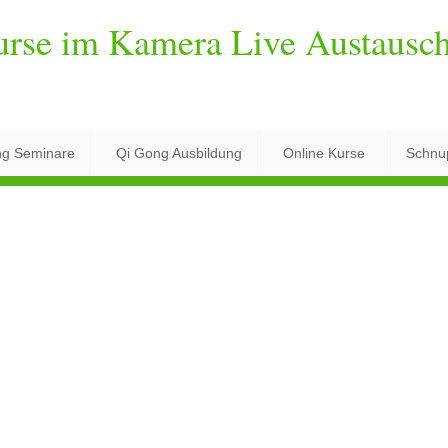
urse im Kamera Live Austausc
ng Seminare
Qi Gong Ausbildung
Online Kurse
Schnu